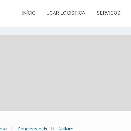
INÍCIO
JCAR LOGÍSTICA
SERVIÇOS
que
Faucibus quis
Nullam